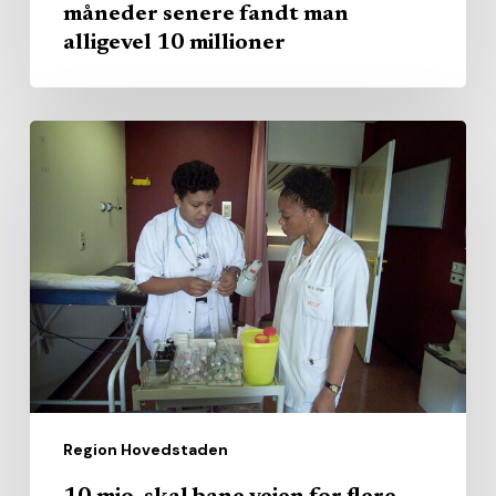
millioner
måneder senere fandt man
alligevel 10 millioner
10
mio.
skal
bane
vejen
for
flere
udenlandske
sygeplejersker
i
Region Hovedstaden
hovedstaden