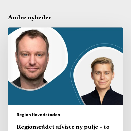
Andre nyheder
Regionsrådet
afviste
ny
pulje
–
to
måneder
senere
fandt
man
Region Hovedstaden
alligevel
10
Regionsrådet afviste ny pulje – to