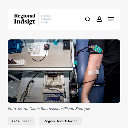
Skip
to
Menu
Close
main
search
account
Menu
content
Foto: Mads Claus Rasmussen/Ritzau Scanpix
OPS-Teaser
Region Hovedstaden