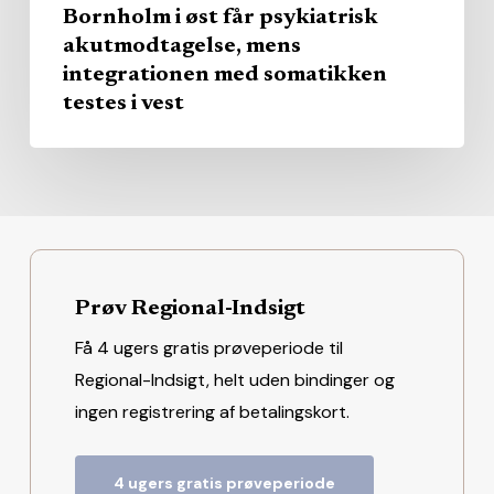
i
Bornholm i øst får psykiatrisk
vest
akutmodtagelse, mens
integrationen med somatikken
testes i vest
Prøv Regional-Indsigt
Få 4 ugers gratis prøveperiode til
Regional-Indsigt, helt uden bindinger og
ingen registrering af betalingskort.
4 ugers gratis prøveperiode