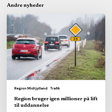
Andre nyheder
Region
bruger
igen
millioner
på
lift
til
uddannelse
Region Midtjylland
Trafik
Region bruger igen millioner på lift
til uddannelse