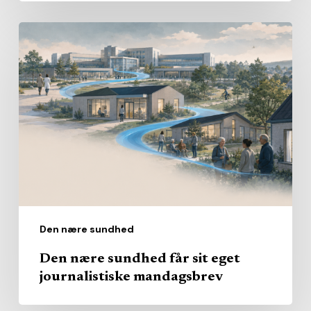
Den
nære
sundhed
får
sit
eget
journalistiske
mandagsbrev
Den nære sundhed
Den nære sundhed får sit eget
journalistiske mandagsbrev