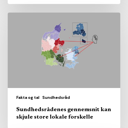
Sundhedsrådenes
gennemsnit
kan
skjule
store
lokale
forskelle
Fakta og tal
Sundhedsråd
Sundhedsrådenes gennemsnit kan
skjule store lokale forskelle