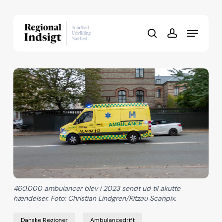
Skip
to
Menu
Close
main
search
account
Menu
content
460.000 ambulancer blev i 2023 sendt ud til akutte
hændelser. Foto: Christian Lindgren/Ritzau Scanpix.
Danske Regioner
Ambulancedrift