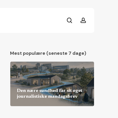
search
account
Mest populære (seneste 7 dage)
Den nære sundhed får sit eget
journalistiske mandagsbrev