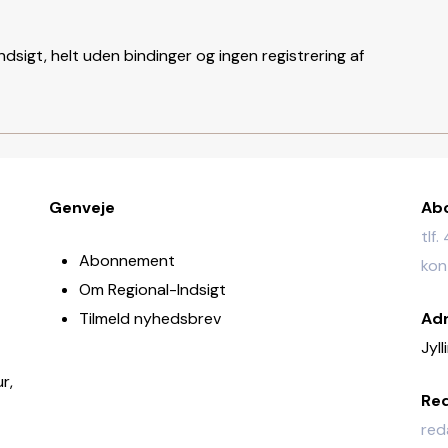
ndsigt, helt uden bindinger og ingen registrering af
Genveje
Ab
tlf
Abonnement
kon
Om Regional-Indsigt
Tilmeld nyhedsbrev
Ad
Jyl
,
r,
Re
red