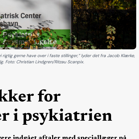
 rigtig gerne have over i faste stillinger,” lyder det fra Jacob Klærke,
. Foto: Christian Lindgren/Ritzau Scanpix.
kker for
r i psykiatrien
gere indgået aftaler med speciallæger på