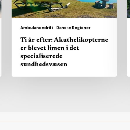
limen
i
det
specialiserede
Ambulancedrift
Danske Regioner
sundhedsvæsen
Ti år efter: Akuthelikopterne
er blevet limen i det
specialiserede
sundhedsvæsen