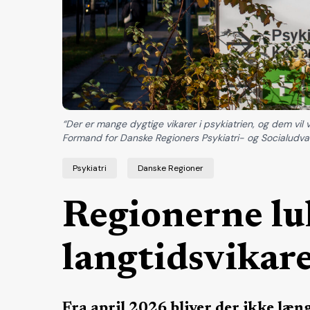
“Der er mange dygtige vikarer i psykiatrien, og dem vil vi
Formand for Danske Regioners Psykiatri- og Socialudvalg
Psykiatri
Danske Regioner
Regionerne lu
langtidsvikare
Fra april 2026 bliver der ikke læn