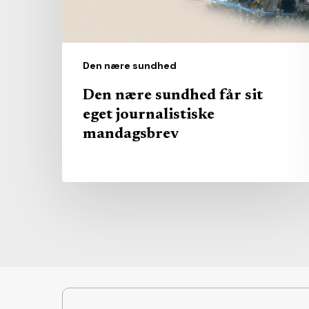
journalistiske
mandagsbrev
Den nære sundhed
Den nære sundhed får sit
eget journalistiske
mandagsbrev