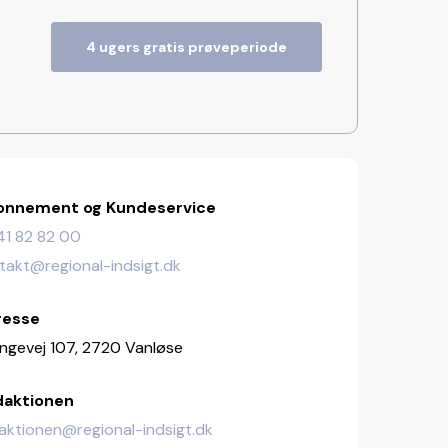
4 ugers gratis prøveperiode
onnement og Kundeservice
. 41 82 82 00
takt@regional-indsigt.dk
resse
lingevej 107, 2720 Vanløse
daktionen
aktionen@regional-indsigt.dk