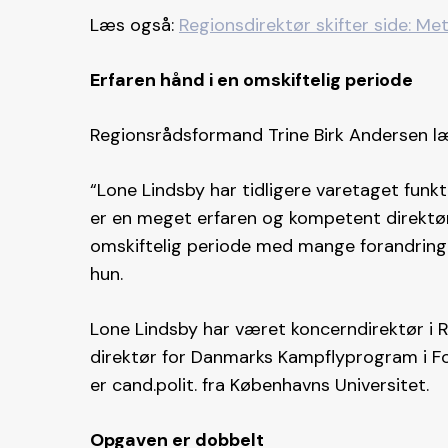
Læs også:
Regionsdirektør skifter side: M
Erfaren hånd i en omskiftelig periode
Regionsrådsformand Trine Birk Andersen læ
“Lone Lindsby har tidligere varetaget funk
er en meget erfaren og kompetent direktør, 
omskiftelig periode med mange forandring
hun.
Lone Lindsby har været koncerndirektør i R
direktør for Danmarks Kampflyprogram i Fo
er cand.polit. fra Københavns Universitet.
Opgaven er dobbelt