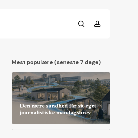
search
account
Mest populære (seneste 7 dage)
Den nære sundhed får sit eget
journalistiske mandagsbrev