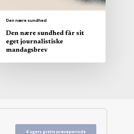
andagsbrev
Den nære sundhed
Den nære sundhed får sit
eget journalistiske
mandagsbrev
4 ugers gratis prøveperiode