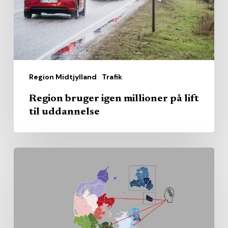
lift
til
uddannelse
Region Midtjylland
Trafik
Region bruger igen millioner på lift
til uddannelse
Sundhedsrådenes
gennemsnit
kan
skjule
store