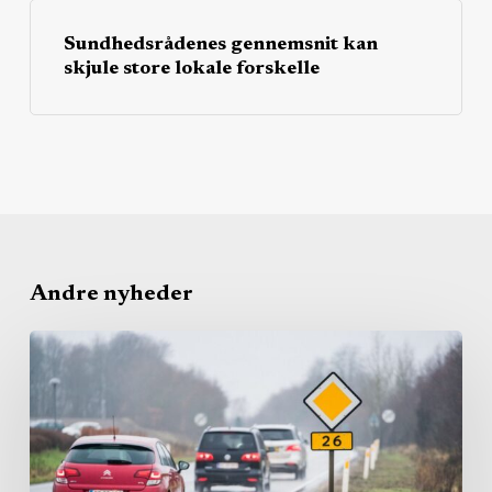
Sundhedsrådenes gennemsnit kan
skjule store lokale forskelle
Andre nyheder
Region
bruger
igen
millioner
på