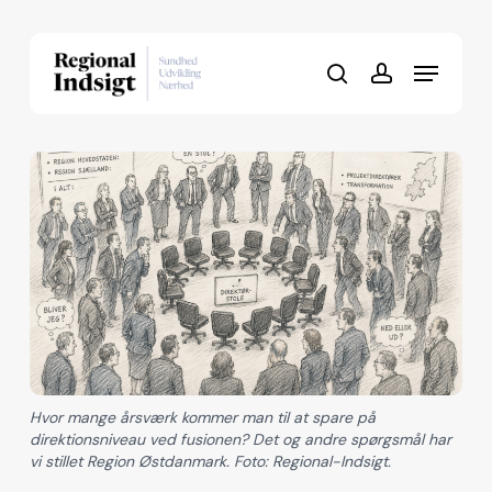
Skip
to
Menu
Close
main
search
account
Menu
content
Hvor mange årsværk kommer man til at spare på
direktionsniveau ved fusionen? Det og andre spørgsmål har
vi stillet Region Østdanmark. Foto: Regional-Indsigt.