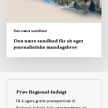
journalistiske
mandagsbrev
Den nære sundhed
Den nære sundhed får sit eget
journalistiske mandagsbrev
Prøv Regional-Indsigt
Få 4 ugers gratis prøveperiode til
Regional-Indsigt, helt uden bindinger og