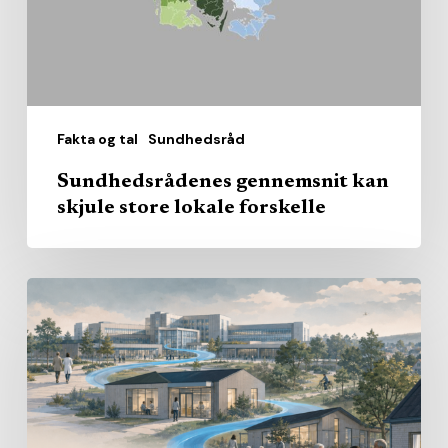
lokale
forskelle
Fakta og tal
Sundhedsråd
Sundhedsrådenes gennemsnit kan
skjule store lokale forskelle
Den
nære
sundhed
får
sit
eget