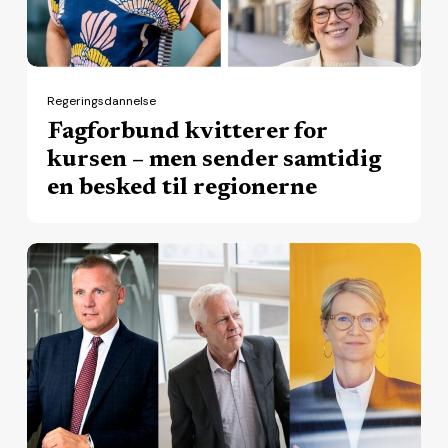
men
sender
samtidig
en
Regeringsdannelse
besked
Fagforbund kvitterer for
til
kursen – men sender samtidig
regionerne
en besked til regionerne
Patientforeninger
ser
potentiale
i
regeringsgrundlaget
–
men