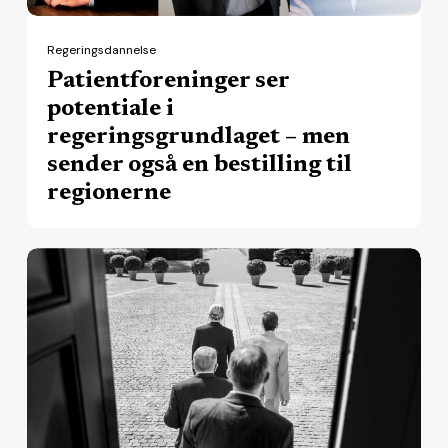
sender
også
Regeringsdannelse
en
Patientforeninger ser
bestilling
potentiale i
til
regeringsgrundlaget – men
regionerne
sender også en bestilling til
regionerne
Regionale
spor
i
regeringsgrundlaget:
Nu
skal
reformerne