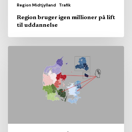
Region Midtjylland
Trafik
Region bruger igen millioner på lift
til uddannelse
Sundhedsrådenes
gennemsnit
kan
skjule
store
lokale
forskelle