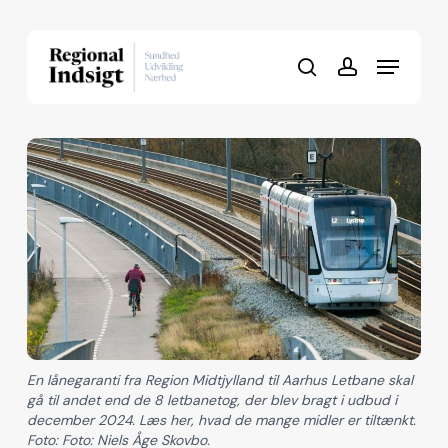
Skip
to
Menu
Close
main
search
account
Menu
content
En lånegaranti fra Region Midtjylland til Aarhus Letbane skal
gå til andet end de 8 letbanetog, der blev bragt i udbud i
december 2024. Læs her, hvad de mange midler er tiltænkt.
Foto: Foto: Niels Åge Skovbo.