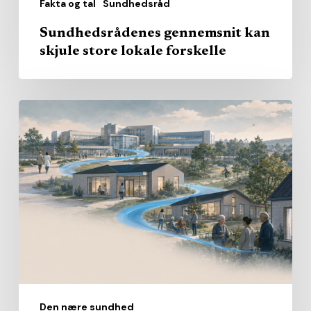
Fakta og tal
Sundhedsråd
Sundhedsrådenes gennemsnit kan
skjule store lokale forskelle
Den
nære
sundhed
får
sit
eget
journalistiske
mandagsbrev
Den nære sundhed