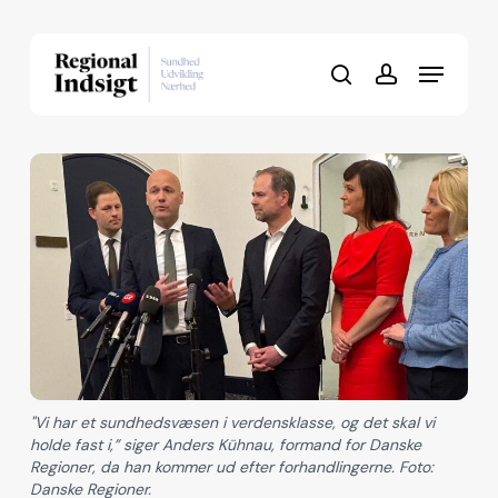
Skip
to
Menu
Close
main
search
account
Menu
content
"Vi har et sundhedsvæsen i verdensklasse, og det skal vi
holde fast i,” siger Anders Kühnau, formand for Danske
Regioner, da han kommer ud efter forhandlingerne. Foto:
Danske Regioner.