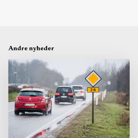
Andre nyheder
Region
bruger
igen
millioner
på
lift
til
uddannelse