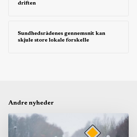
driften
Sundhedsrådenes gennemsnit kan
skjule store lokale forskelle
Andre nyheder
Region
bruger
igen