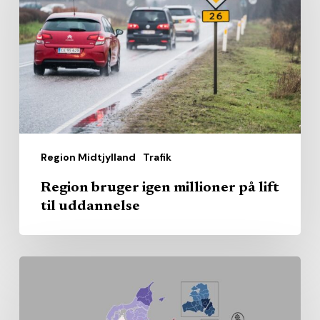
millioner
på
lift
til
uddannelse
Region Midtjylland
Trafik
Region bruger igen millioner på lift
til uddannelse
Sundhedsrådenes
gennemsnit
kan