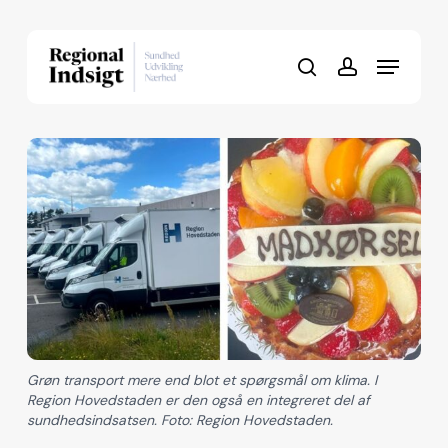
Skip
to
Menu
Close
main
search
account
Menu
content
Grøn transport mere end blot et spørgsmål om klima. I
Region Hovedstaden er den også en integreret del af
sundhedsindsatsen. Foto: Region Hovedstaden.