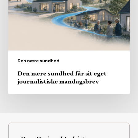
sit
eget
journalistiske
mandagsbrev
Den nære sundhed
Den nære sundhed får sit eget
journalistiske mandagsbrev