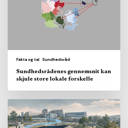
skjule
store
lokale
forskelle
Fakta og tal
Sundhedsråd
Sundhedsrådenes gennemsnit kan
skjule store lokale forskelle
Den
nære
sundhed
får