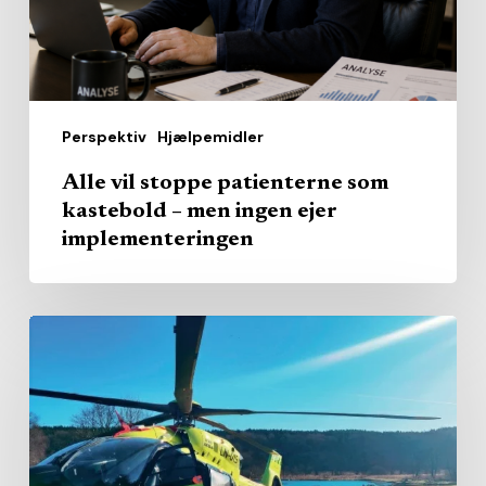
–
men
ingen
ejer
Perspektiv
Hjælpemidler
implementeringen
Alle vil stoppe patienterne som
kastebold – men ingen ejer
implementeringen
Ti
år
efter:
Akuthelikopterne
er