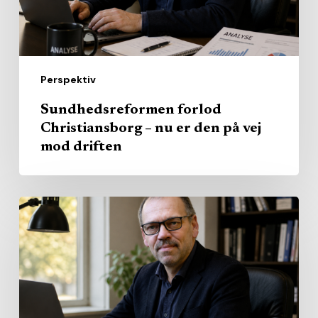
den
på
vej
mod
Perspektiv
driften
Sundhedsreformen forlod
Christiansborg – nu er den på vej
mod driften
Alle
vil
stoppe
patienterne
som
kastebold