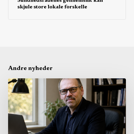
Sundhedsrådenes gennemsnit kan
skjule store lokale forskelle
Andre nyheder
Sundhedsreformen
forlod
Christiansborg
–
nu
er