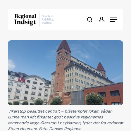
Skip
to
Menu
Close
main
search
account
Menu
content
Vikarstop besluttet centralt – blåstemplet lokalt, sådan
kunne man lidt firkantet godt beskrive regionernes
kommende lægevikarstop i psykiatrien, lyder det fra redaktør
Steen Houmark. Foto: Danske Regioner.