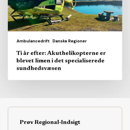
blevet
limen
i
det
specialiserede
Ambulancedrift
Danske Regioner
sundhedsvæsen
Ti år efter: Akuthelikopterne er
blevet limen i det specialiserede
sundhedsvæsen
Prøv Regional-Indsigt