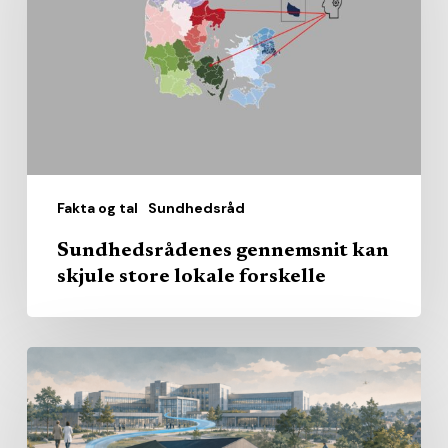
skjule
store
lokale
forskelle
Fakta og tal
Sundhedsråd
Sundhedsrådenes gennemsnit kan
skjule store lokale forskelle
Den
nære
sundhed
får