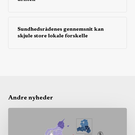
Sundhedsrådenes gennemsnit kan
skjule store lokale forskelle
Andre nyheder
Sundhedsrådenes
gennemsnit
kan