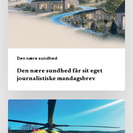
sit
eget
journalistiske
mandagsbrev
Den nære sundhed
Den nære sundhed får sit eget
journalistiske mandagsbrev
Ti
år
efter:
Akuthelikopterne