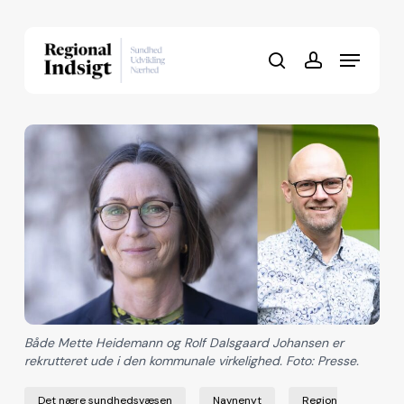
Skip
to
Menu
Close
main
search
account
Menu
content
Både Mette Heidemann og Rolf Dalsgaard Johansen er
rekrutteret ude i den kommunale virkelighed. Foto: Presse.
Det nære sundhedsvæsen
Navnenyt
Region