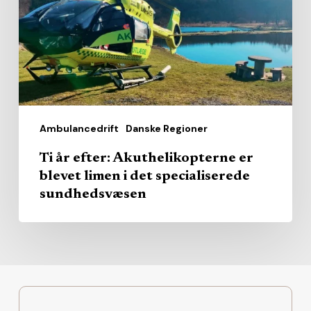
er
blevet
limen
i
det
specialiserede
Ambulancedrift
Danske Regioner
sundhedsvæsen
Ti år efter: Akuthelikopterne er
blevet limen i det specialiserede
sundhedsvæsen