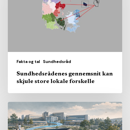
skjule
store
lokale
forskelle
Fakta og tal
Sundhedsråd
Sundhedsrådenes gennemsnit kan
skjule store lokale forskelle
Den
nære
sundhed