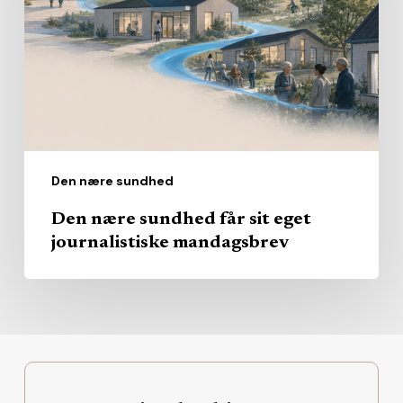
får
sit
eget
journalistiske
mandagsbrev
Den nære sundhed
Den nære sundhed får sit eget
journalistiske mandagsbrev