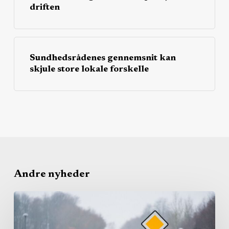
driften
Sundhedsrådenes gennemsnit kan
skjule store lokale forskelle
Andre nyheder
Region
bruger
igen