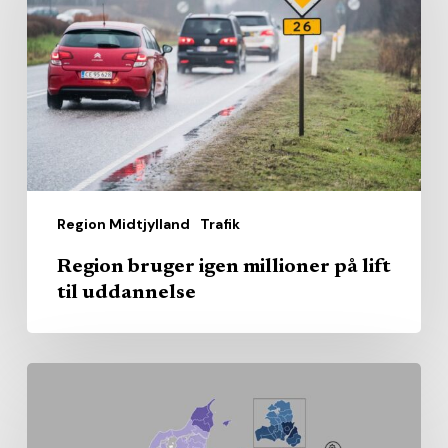
millioner
på
lift
til
uddannelse
Region Midtjylland
Trafik
Region bruger igen millioner på lift
til uddannelse
Sundhedsrådenes
gennemsnit
kan