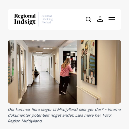
Skip
to
Menu
Close
main
search
account
Menu
content
Der kommer flere læger til Midtjylland eller gør der? - Interne
dokumenter potentielt noget andet. Læs mere her. Foto:
Region Midtjylland.