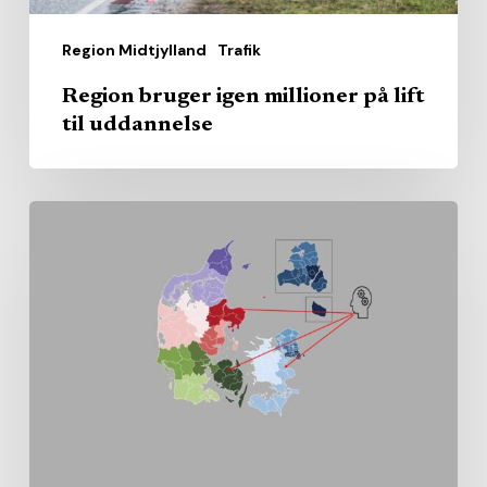
Region Midtjylland
Trafik
Region bruger igen millioner på lift
til uddannelse
Sundhedsrådenes
gennemsnit
kan
skjule
store
lokale
forskelle