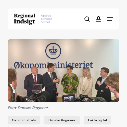
Skip
to
Menu
Close
main
search
account
Menu
content
Foto: Danske Regioner.
Økonomiaftale
Danske Regioner
Fakta og tal