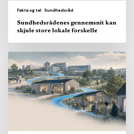
Fakta og tal
Sundhedsråd
Sundhedsrådenes gennemsnit kan
skjule store lokale forskelle
Den
nære
sundhed
får
sit
eget
journalistiske
mandagsbrev