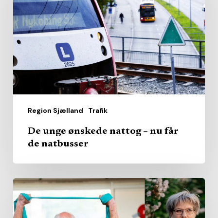
ønskede
nattog
–
nu
får
de
natbusser
Region Sjælland
Trafik
De unge ønskede nattog – nu får
de natbusser
Efter
halvandet
års