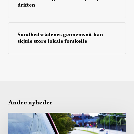
driften
Sundhedsrådenes gennemsnit kan
skjule store lokale forskelle
Andre nyheder
De
unge