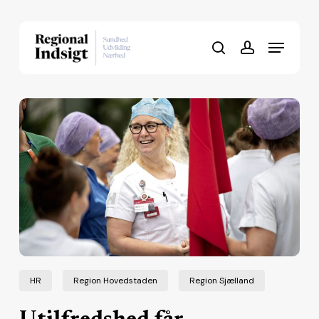
Skip
to
Menu
Close
main
search
account
Menu
content
HR
Region Hovedstaden
Region Sjælland