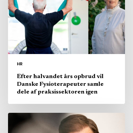
opbrud
vil
Danske
Fysioterapeuter
samle
dele
af
HR
praksissektoren
igen
Efter halvandet års opbrud vil
Danske Fysioterapeuter samle
dele af praksissektoren igen
Milliardregning
fra