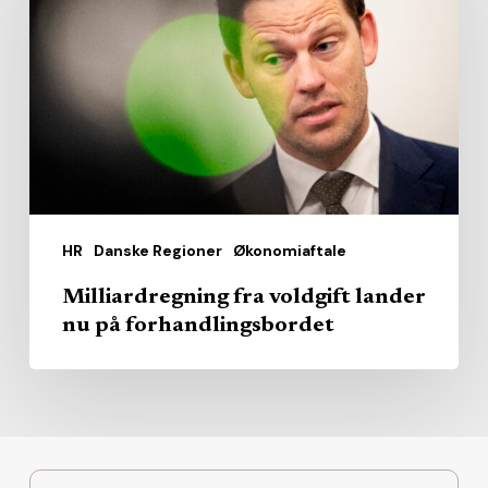
voldgift
lander
nu
på
forhandlingsbordet
HR
Danske Regioner
Økonomiaftale
Milliardregning fra voldgift lander
nu på forhandlingsbordet