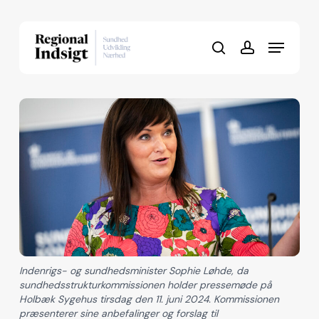
Skip
to
Menu
Close
main
search
account
Menu
content
Indenrigs- og sundhedsminister Sophie Løhde, da
sundhedsstrukturkommissionen holder pressemøde på
Holbæk Sygehus tirsdag den 11. juni 2024. Kommissionen
præsenterer sine anbefalinger og forslag til