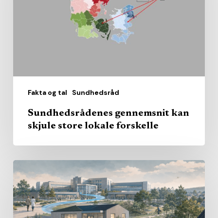
store
lokale
forskelle
Fakta og tal
Sundhedsråd
Sundhedsrådenes gennemsnit kan
skjule store lokale forskelle
Den
nære
sundhed
får