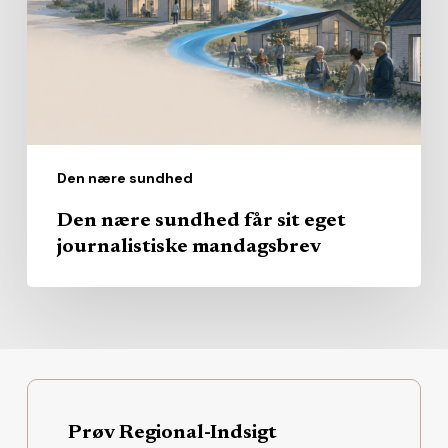
sit
eget
journalistiske
mandagsbrev
Den nære sundhed
Den nære sundhed får sit eget
journalistiske mandagsbrev
Prøv Regional-Indsigt