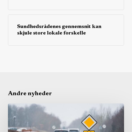
Sundhedsrådenes gennemsnit kan
skjule store lokale forskelle
Andre nyheder
Region
bruger
igen