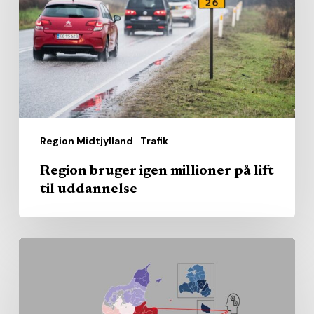
millioner
på
lift
til
uddannelse
Region Midtjylland
Trafik
Region bruger igen millioner på lift
til uddannelse
Sundhedsrådenes
gennemsnit
kan
skjule