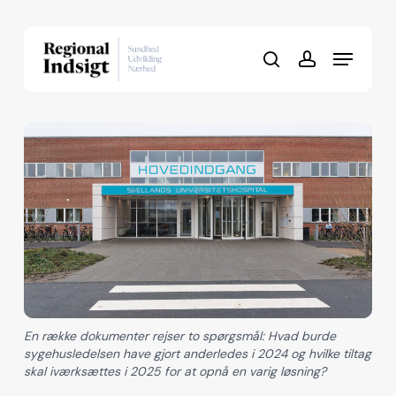
Skip
to
Menu
Close
main
search
account
Menu
content
En række dokumenter rejser to spørgsmål: Hvad burde
sygehusledelsen have gjort anderledes i 2024 og hvilke tiltag
skal iværksættes i 2025 for at opnå en varig løsning?