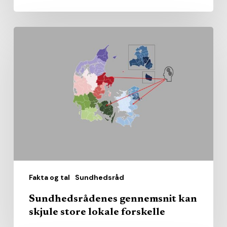
Sundhedsrådenes
gennemsnit
kan
skjule
store
lokale
forskelle
Fakta og tal
Sundhedsråd
Sundhedsrådenes gennemsnit kan
skjule store lokale forskelle