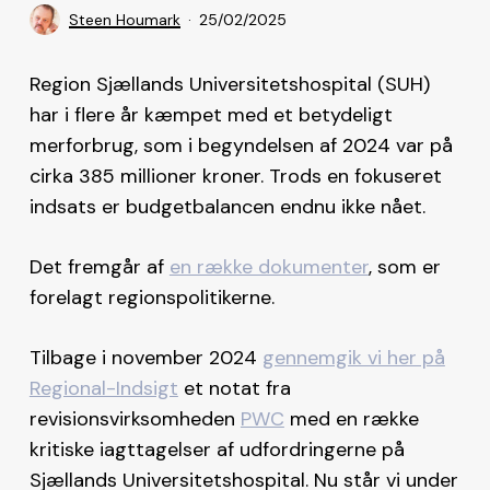
Steen Houmark
25/02/2025
Region Sjællands Universitetshospital (SUH)
har i flere år kæmpet med et betydeligt
merforbrug, som i begyndelsen af 2024 var på
cirka 385 millioner kroner. Trods en fokuseret
indsats er budgetbalancen endnu ikke nået.
Det fremgår af
en række dokumenter
, som er
forelagt regionspolitikerne.
Tilbage i november 2024
gennemgik vi her på
Regional-Indsigt
et notat fra
revisionsvirksomheden
PWC
med en række
kritiske iagttagelser af udfordringerne på
Sjællands Universitetshospital. Nu står vi under