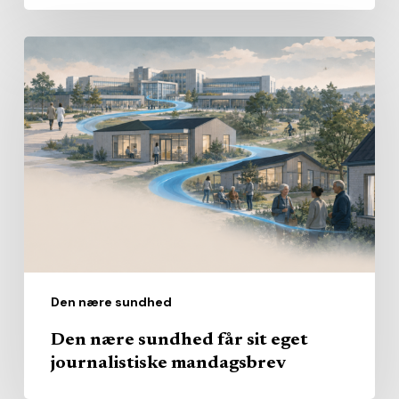
Den
nære
sundhed
får
sit
eget
journalistiske
mandagsbrev
Den nære sundhed
Den nære sundhed får sit eget
journalistiske mandagsbrev