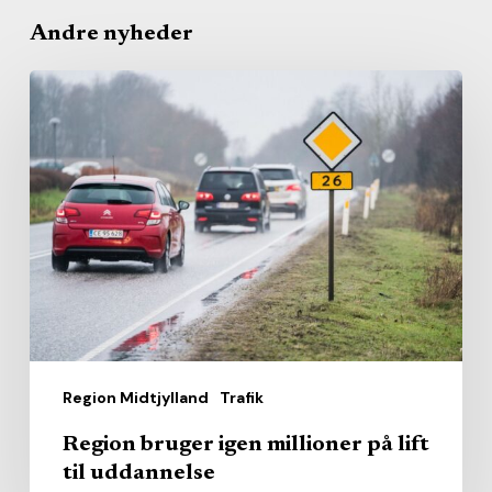
Andre nyheder
Region
bruger
igen
millioner
på
lift
til
uddannelse
Region Midtjylland
Trafik
Region bruger igen millioner på lift
til uddannelse