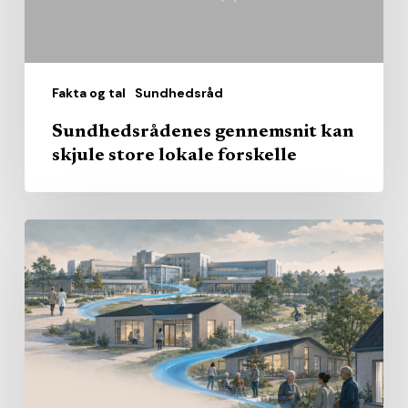
Fakta og tal
Sundhedsråd
Sundhedsrådenes gennemsnit kan
skjule store lokale forskelle
Den
nære
sundhed
får
sit
eget
journalistiske