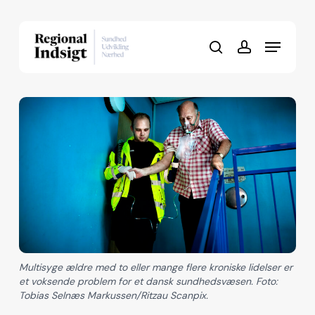
Skip
to
Menu
Close
main
search
account
Menu
content
Multisyge ældre med to eller mange flere kroniske lidelser er
et voksende problem for et dansk sundhedsvæsen. Foto:
Tobias Selnæs Markussen/Ritzau Scanpix.