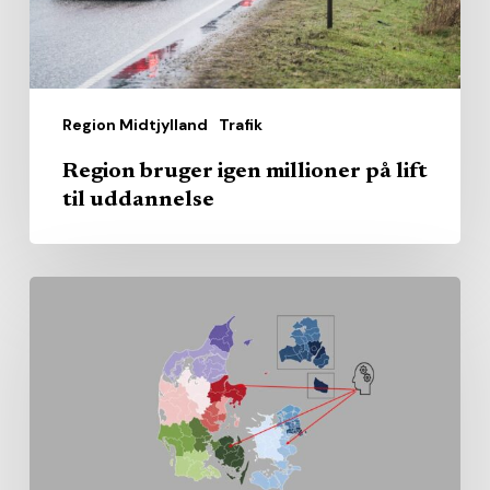
til
uddannelse
Region Midtjylland
Trafik
Region bruger igen millioner på lift
til uddannelse
Sundhedsrådenes
gennemsnit
kan
skjule
store
lokale
forskelle