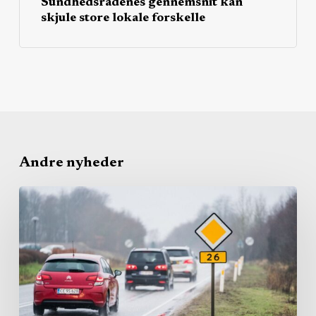
Sundhedsrådenes gennemsnit kan
skjule store lokale forskelle
Andre nyheder
Region
bruger
igen
millioner
på
lift