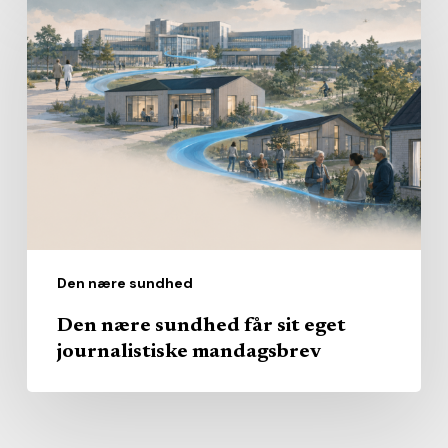
nære
sundhed
får
sit
eget
journalistiske
mandagsbrev
Den nære sundhed
Den nære sundhed får sit eget
journalistiske mandagsbrev