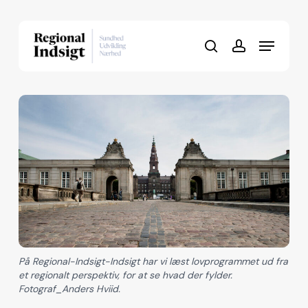
Skip
to
Menu
Close
main
search
account
Menu
content
På Regional-Indsigt-Indsigt har vi læst lovprogrammet ud fra
et regionalt perspektiv, for at se hvad der fylder.
Fotograf_Anders Hviid.