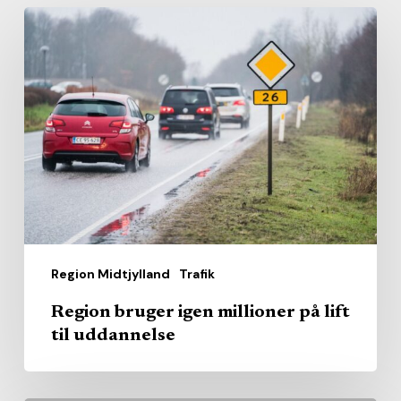
Region
bruger
igen
millioner
på
lift
til
uddannelse
Region Midtjylland
Trafik
Region bruger igen millioner på lift
til uddannelse