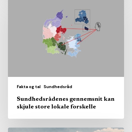
Sundhedsrådenes
gennemsnit
kan
skjule
store
lokale
forskelle
Fakta og tal
Sundhedsråd
Sundhedsrådenes gennemsnit kan
skjule store lokale forskelle
Den