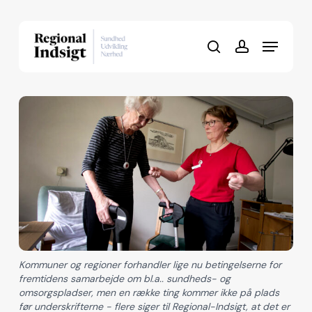
Skip
to
Menu
Close
main
search
account
Menu
content
Kommuner og regioner forhandler lige nu betingelserne for
fremtidens samarbejde om bl.a.. sundheds- og
omsorgspladser, men en række ting kommer ikke på plads
før underskrifterne - flere siger til Regional-Indsigt, at det er