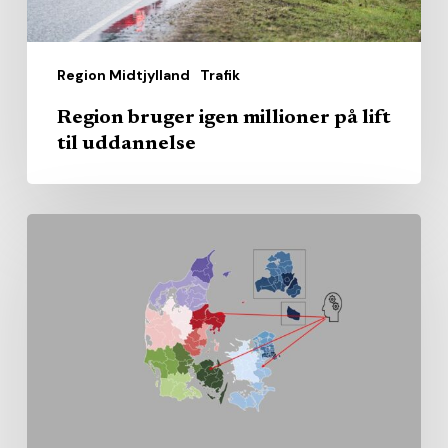
Region Midtjylland
Trafik
Region bruger igen millioner på lift
til uddannelse
Sundhedsrådenes
gennemsnit
kan
skjule
store
lokale
forskelle