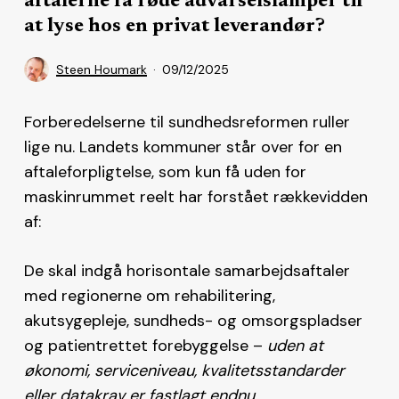
aftalerne få røde advarselslamper til
at lyse hos en privat leverandør?
Steen Houmark
09/12/2025
Forberedelserne til sundhedsreformen ruller
lige nu. Landets kommuner står over for en
aftaleforpligtelse, som kun få uden for
maskinrummet reelt har forstået rækkevidden
af:
De skal indgå horisontale samarbejdsaftaler
med regionerne om rehabilitering,
akutsygepleje, sundheds- og omsorgspladser
og patientrettet forebyggelse –
uden at
økonomi, serviceniveau, kvalitetsstandarder
eller datakrav er fastlagt endnu.