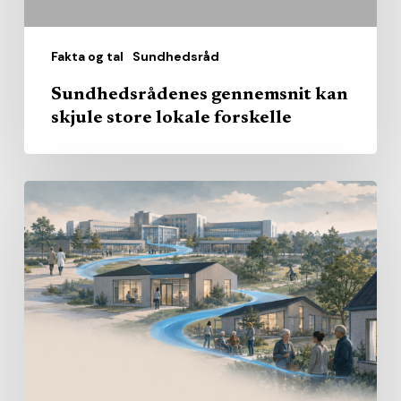
Fakta og tal
Sundhedsråd
Sundhedsrådenes gennemsnit kan
skjule store lokale forskelle
Den
nære
sundhed
får
sit
eget
journalistiske
mandagsbrev