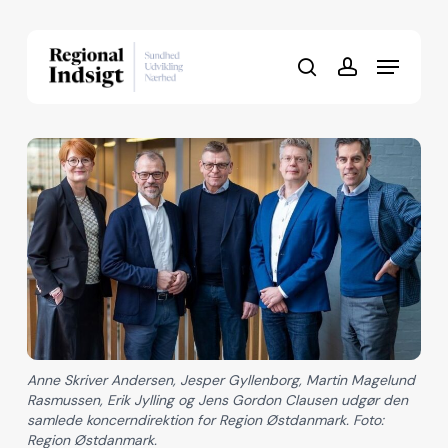
Skip
to
Menu
Close
main
search
account
Menu
content
Anne Skriver Andersen, Jesper Gyllenborg, Martin Magelund
Rasmussen, Erik Jylling og Jens Gordon Clausen udgør den
samlede koncerndirektion for Region Østdanmark. Foto:
Region Østdanmark.