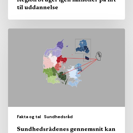
til uddannelse
Sundhedsrådenes
gennemsnit
kan
skjule
store
lokale
forskelle
Fakta og tal
Sundhedsråd
Sundhedsrådenes gennemsnit kan