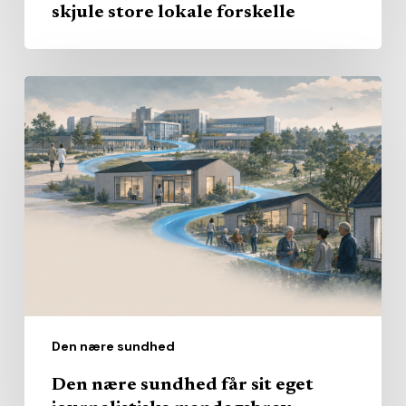
skjule store lokale forskelle
Den
nære
sundhed
får
sit
eget
journalistiske
mandagsbrev
Den nære sundhed
Den nære sundhed får sit eget