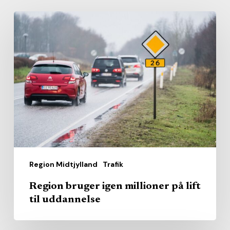
Region
bruger
igen
millioner
på
lift
til
uddannelse
Region Midtjylland
Trafik
Region bruger igen millioner på lift
til uddannelse