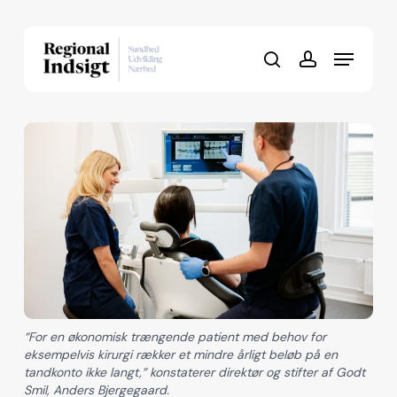
Skip
to
Menu
Close
main
search
account
Menu
content
“For en økonomisk trængende patient med behov for
eksempelvis kirurgi rækker et mindre årligt beløb på en
tandkonto ikke langt,” konstaterer direktør og stifter af Godt
Smil, Anders Bjergegaard.