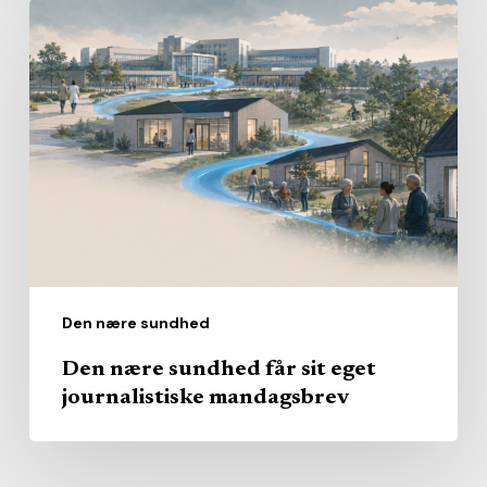
Den
nære
sundhed
får
sit
eget
journalistiske
mandagsbrev
Den nære sundhed
Den nære sundhed får sit eget
journalistiske mandagsbrev