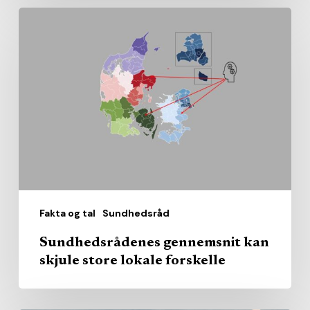
Sundhedsrådenes
gennemsnit
kan
skjule
store
lokale
forskelle
Fakta og tal
Sundhedsråd
Sundhedsrådenes gennemsnit kan
skjule store lokale forskelle