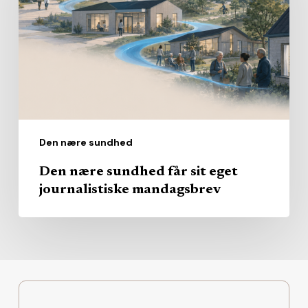
får
sit
eget
journalistiske
mandagsbrev
Den nære sundhed
Den nære sundhed får sit eget
journalistiske mandagsbrev