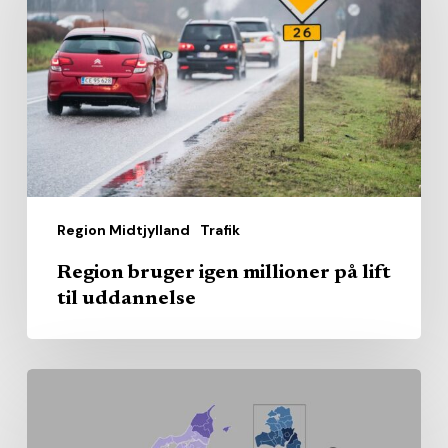
igen
millioner
på
lift
til
uddannelse
Region Midtjylland
Trafik
Region bruger igen millioner på lift
til uddannelse
Sundhedsrådenes
gennemsnit
kan