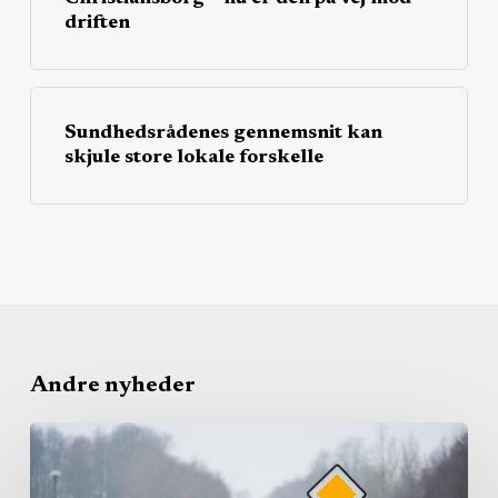
driften
Sundhedsrådenes gennemsnit kan
skjule store lokale forskelle
Andre nyheder
Region
bruger