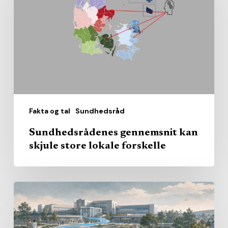
skjule
store
lokale
forskelle
Fakta og tal
Sundhedsråd
Sundhedsrådenes gennemsnit kan
skjule store lokale forskelle
Den
nære
sundhed