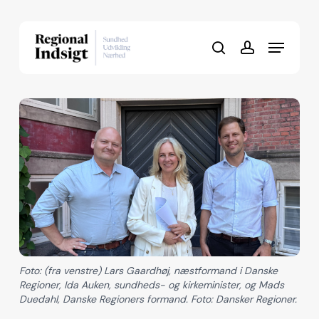
Skip
to
Menu
Close
main
search
account
Menu
content
Foto: (fra venstre) Lars Gaardhøj, næstformand i Danske
Regioner, Ida Auken, sundheds- og kirkeminister, og Mads
Duedahl, Danske Regioners formand. Foto: Dansker Regioner.