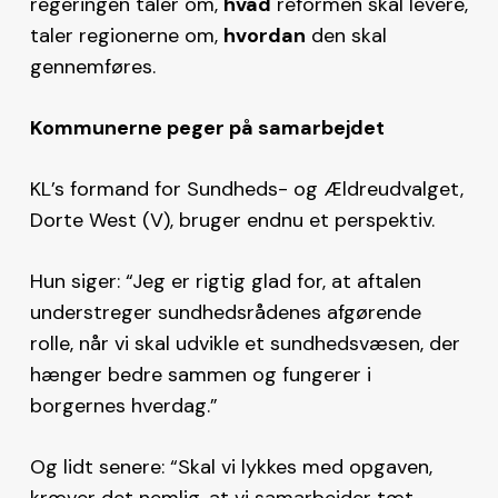
regeringen taler om,
hvad
reformen skal levere,
taler regionerne om,
hvordan
den skal
gennemføres.
Kommunerne peger på samarbejdet
KL’s formand for Sundheds- og Ældreudvalget,
Dorte West (V), bruger endnu et perspektiv.
Hun siger: “Jeg er rigtig glad for, at aftalen
understreger sundhedsrådenes afgørende
rolle, når vi skal udvikle et sundhedsvæsen, der
hænger bedre sammen og fungerer i
borgernes hverdag.”
Og lidt senere: “Skal vi lykkes med opgaven,
kræver det nemlig, at vi samarbejder tæt