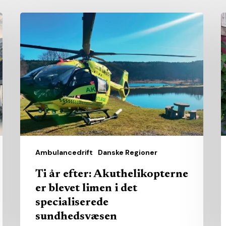
Ti
É
år
a
efter:
–
Akuthelikopterne
t
er
f
blevet
d
limen
i
det
specialiserede
Ambulancedrift
Danske Regioner
sundhedsvæsen
Ti år efter: Akuthelikopterne
er blevet limen i det
specialiserede
sundhedsvæsen