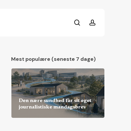
search
account
Mest populære (seneste 7 dage)
Den nære sundhed får sit eget
journalistiske mandagsbrev