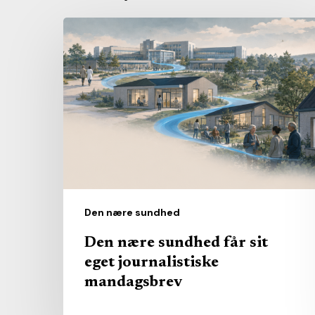
Den
nære
sundhed
får
sit
eget
journalistiske
mandagsbrev
Den nære sundhed
Den nære sundhed får sit
eget journalistiske
mandagsbrev