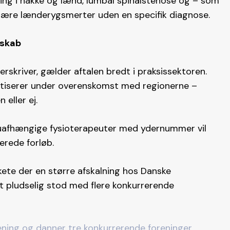
ing i nakke og lænd, lumbal spinalstenose og – som
imære lænderygsmerter uden en specifik diagnose.
mskab
skriver, gælder aftalen bredt i praksissektoren.
aktiserer under overenskomst med regionerne –
eller ej.
 uafhængige fysioterapeuter med ydernummer vil
erede forløb.
skete der en større afskalning hos Danske
t pludselig stod med flere konkurrerende
ning og danner tre konkurrerende foreninger