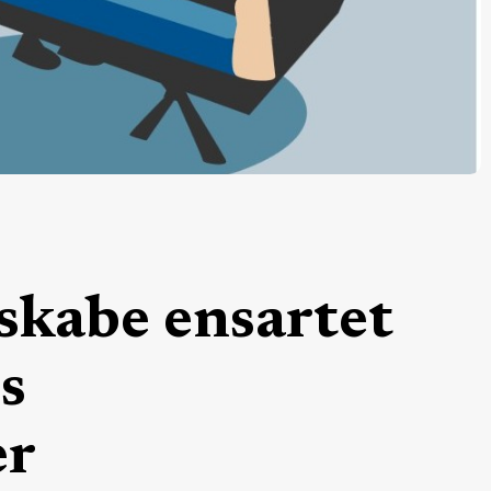
 skabe ensartet
s
ter