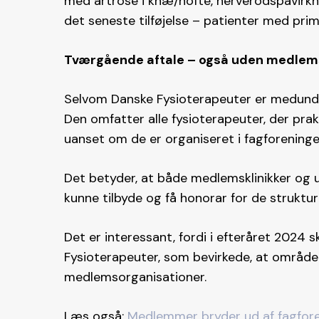
med artrose i knæ/hofte, nerverodspåvirkn
det seneste tilføjelse – patienter med pr
Tværgående aftale – også uden medle
Selvom Danske Fysioterapeuter er medunder
Den omfatter alle fysioterapeuter, der pr
uanset om de er organiseret i fagforeningen 
Det betyder, at både medlemsklinikker og
kunne tilbyde og få honorar for de struktur
Det er interessant, fordi i efteråret 2024 
Fysioterapeuter, som bevirkede, at område
medlemsorganisationer.
Læs også:
Medlemmer bryder ud af fagfore