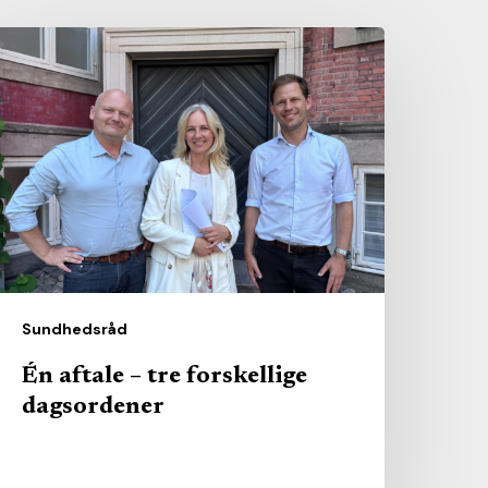
n
ftale
re
orskellige
agsordener
Sundhedsråd
Én aftale – tre forskellige
dagsordener