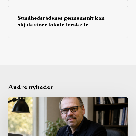
Sundhedsrådenes gennemsnit kan
skjule store lokale forskelle
Andre nyheder
Sundhedsreformen
forlod
Christiansborg
–