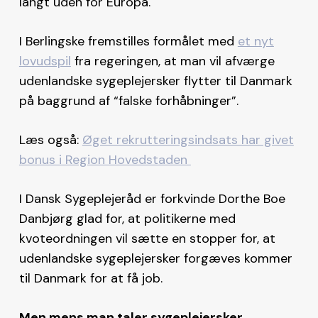
langt uden for Europa.
I Berlingske fremstilles formålet med
et nyt
lovudspil
fra regeringen, at man vil afværge
udenlandske sygeplejersker flytter til Danmark
på baggrund af “falske forhåbninger”.
Læs også:
Øget rekrutteringsindsats har givet
bonus i Region Hovedstaden
I Dansk Sygeplejeråd er forkvinde Dorthe Boe
Danbjørg glad for, at politikerne med
kvoteordningen vil sætte en stopper for, at
udenlandske sygeplejersker forgæves kommer
til Danmark for at få job.
Men mens man taler sygeplejersker,