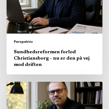
nu
er
den
på
vej
mod
Perspektiv
driften
Sundhedsreformen forlod
Christiansborg – nu er den på vej
mod driften
Alle
vil
stoppe
patienterne