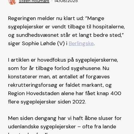
Steen Houmark
14/08/2025
Regeringen melder nu klart ud: ”Mange
sygeplejersker er vendt tilbage til hospitalerne,
og sundhedsvæsnet står et langt bedre sted,”
siger Sophie Løhde (V) i
Berlingske
.
I artiklen er hovedfokus på sygeplejerskerne,
som for år tilbage forlod sygehusene. Nu
konstaterer man, at antallet af forgæves
rekrutteringsforsøg er faldet markant, og
Region Hovedstaden alene har fået knap 400
flere sygeplejersker siden 2022.
Men siden dengang har vi haft åbne sluser for
udenlandske sygeplejersker – ofte fra lande