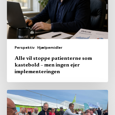
som
kastebold
–
men
ingen
ejer
Perspektiv
Hjælpemidler
implementeringen
Alle vil stoppe patienterne som
kastebold – men ingen ejer
implementeringen
Regionerne
taler
om