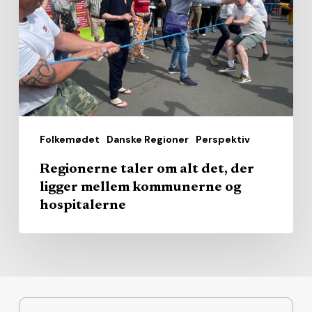
alt
det,
der
ligger
mellem
kommunerne
og
Folkemødet
Danske Regioner
Perspektiv
hospitalerne
Regionerne taler om alt det, der
ligger mellem kommunerne og
hospitalerne