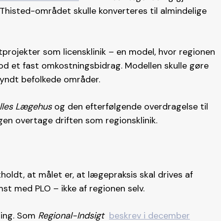
i Thisted-området skulle konverteres til almindelige
tprojekter som licensklinik – en model, hvor regionen
 mod et fast omkostningsbidrag. Modellen skulle gøre
 tyndt befolkede områder.
lles Lægehus
og den efterfølgende overdragelse til
gen overtage driften som regionsklinik.
holdt, at målet er, at lægepraksis skal drives af
t med PLO – ikke af regionen selv.
ning. Som
Regional-Indsigt
beskrev i december