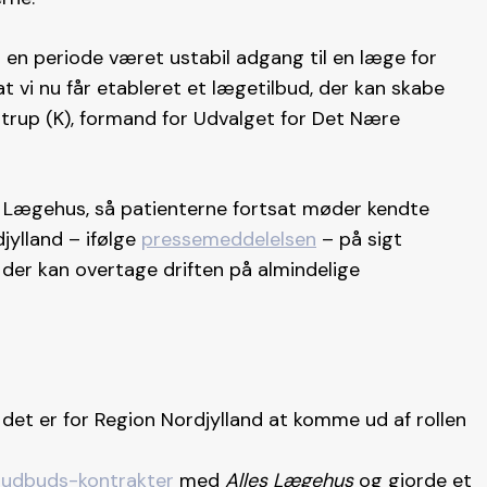
en periode været ustabil adgang til en læge for
 at vi nu får etableret et lægetilbud, der kan skabe
nstrup (K), formand for Udvalget for Det Nære
p Lægehus, så patienterne fortsat møder kendte
djylland – ifølge
pressemeddelelsen
– på sigt
 der kan overtage driften på almindelige
t det er for Region Nordjylland at komme ud af rollen
 udbuds-kontrakter
med
Alles Lægehus
og gjorde et