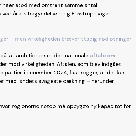
eringer stod med omtrent samme antal
m ved årets begyndelse – og Frøstrup-sagen
læger – men virkeligheden kræver stadig nødløsninger
på, at ambitionerne i den nationale
aftale om
er mod virkeligheden. Aftalen, som blev indgået
e partier i december 2024, fastlægger, at der kun
er med landets svageste dækning – herunder
, hvor regionerne netop må opbygge ny kapacitet for