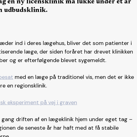
ag en ny licensklinik må lukke under et år
en udbudsklinik.
æder ind i deres lægehus, bliver det som patienter i
ktiserende læge, der siden foråret har drevet klinikken
mber og er efterfølgende blevet sygemeldt.
 besat
med en læge på traditionel vis, men det er ikke
re en regionsklinik.
isk eksperiment på vej i graven
gang driften af en lægeklinik hjem under eget tag –
egionen de seneste år har haft med at få stabile
rne.