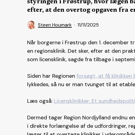
styringen i Frøstrup, hvor lægen b
efter, at den overtog opgaven fra 
Steen Houmark
11/11/2025
Når borgerne i Frøstrup den 1. december tr
en regionsklinik. Det sker, efter at den pra
som licensklinik, sagde fra tilbage i septe
Siden har Regionen
forsøgt, at få klinikken
lykkedes, så nu er man tvunget til at etable
Læs også:
Licensklinikker: Et sundhedspolit
Dermed tager Region Nordjylland endnu en 
i direkte forlængelse af de udfordringer, r
læger til at overtage klinikker i yderområde