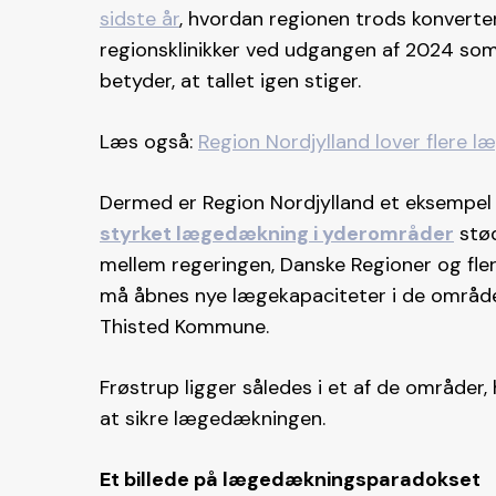
sidste år
, hvordan regionen trods konvert
regionsklinikker ved udgangen af 2024 so
betyder, at tallet igen stiger.
Læs også:
Region Nordjylland lover flere 
Dermed er Region Nordjylland et eksempel 
styrket lægedækning i yderområder
stød
mellem regeringen, Danske Regioner og fler
må åbnes nye lægekapaciteter i de områd
Thisted Kommune.
Frøstrup ligger således i et af de områder
at sikre lægedækningen.
Et billede på lægedækningsparadokset