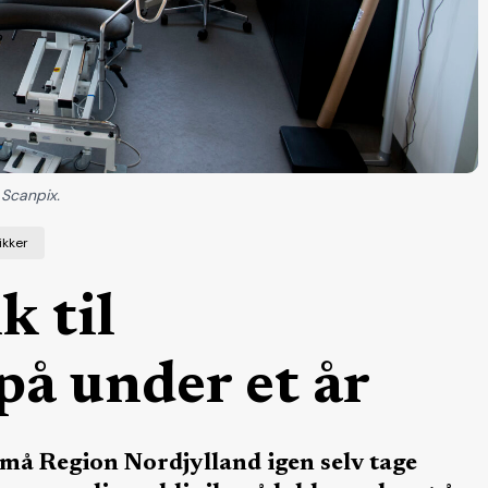
 Scanpix.
ikker
k til
på under et år
må Region Nordjylland igen selv tage