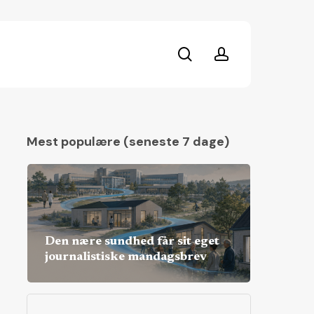
search
account
Mest populære (seneste 7 dage)
Den nære sundhed får sit eget
journalistiske mandagsbrev